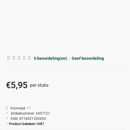
0 beoordeling(en)
-
Geef beoordeling
€5,95
per stuks
Voorraad:
71
Artikelnummer:
5457121
EAN:
8718421320424
Product bekeken:
1687