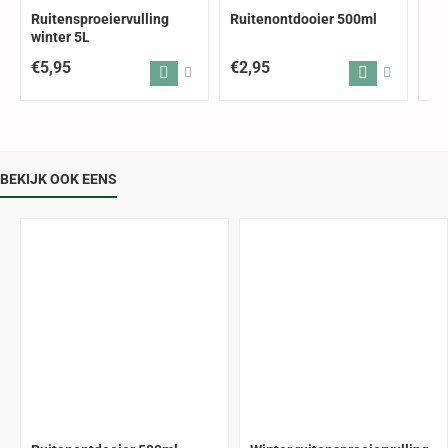
Ruitensproeiervulling
Ruitenontdooier 500ml
HG
winter 5L
€5,95
€2,95
€4
BEKIJK OOK EENS