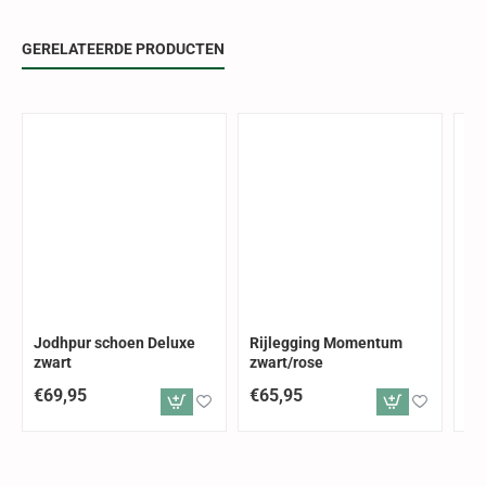
GERELATEERDE PRODUCTEN
Jodhpur schoen Deluxe
Rijlegging Momentum
Ve
zwart
zwart/rose
zw
€69,95
€65,95
€1