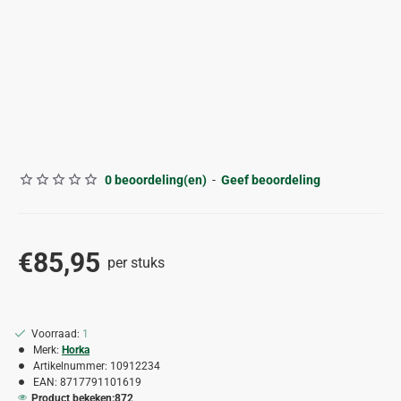
0 beoordeling(en)
-
Geef beoordeling
€85,95
per stuks
Voorraad:
1
Merk:
Horka
Artikelnummer:
10912234
EAN:
8717791101619
Product bekeken:
872