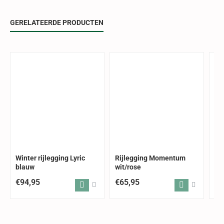
GERELATEERDE PRODUCTEN
Winter rijlegging Lyric
Rijlegging Momentum
Ri
blauw
wit/rose
zw
€94,95
€65,95
€6