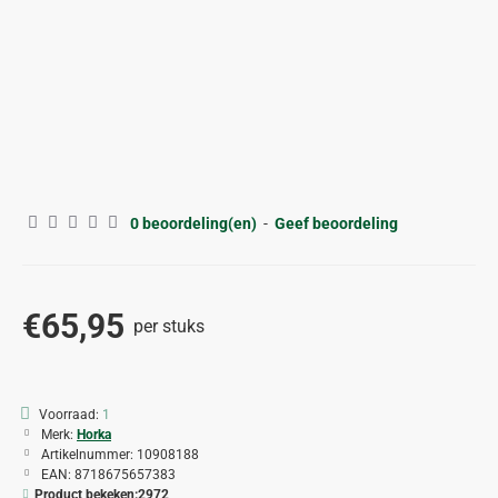
0 beoordeling(en)
-
Geef beoordeling
€65,95
per stuks
Voorraad:
1
Merk:
Horka
Artikelnummer:
10908188
EAN:
8718675657383
Product bekeken:
2972