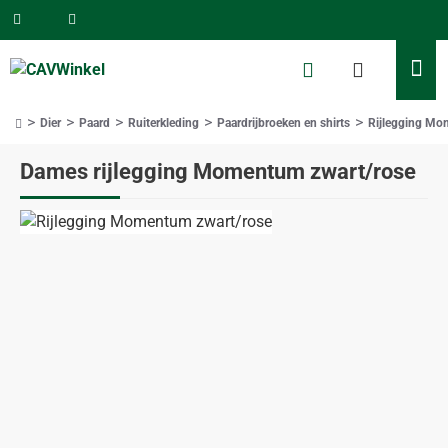
Dier
Paard
Ruiterkleding
Paardrijbroeken en shirts
Rijlegging Mo
home
Dames rijlegging Momentum zwart/rose