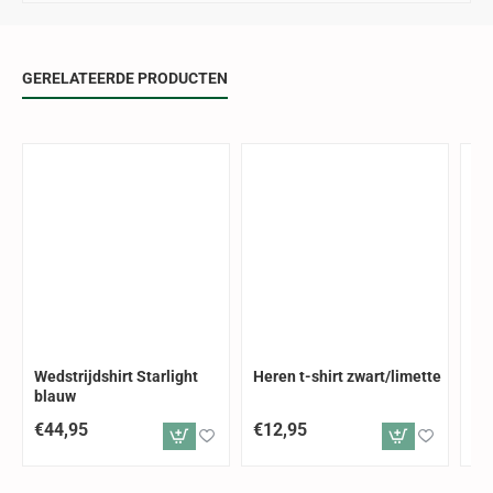
GERELATEERDE PRODUCTEN
Wedstrijdshirt Starlight
Heren t-shirt zwart/limette
Ba
blauw
bl
€44,95
€12,95
€4