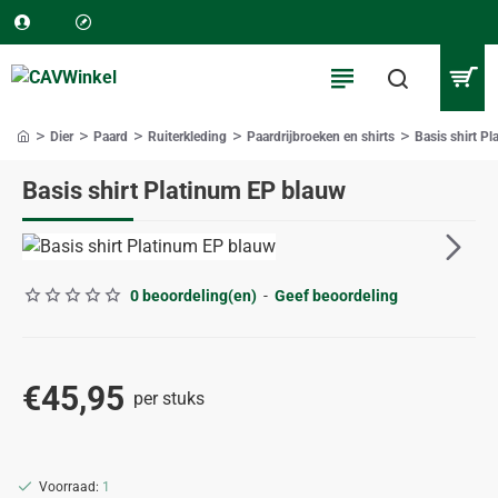
Dier
Paard
Ruiterkleding
Paardrijbroeken en shirts
Basis shirt P
home
Basis shirt Platinum EP blauw
0 beoordeling(en)
-
Geef beoordeling
€45,95
per stuks
Voorraad:
1