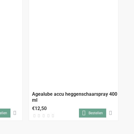
ALL
Agealube accu heggenschaarspray 400
Ag
ml
5L
€12,50
€2
ellen
Bestellen