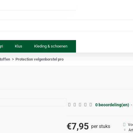
ri
Klus
Kleding & schoenen
Paard & ruiter
Speelgoed
toffen
Protection velgenborstel pro
0 beoordeling(en)
-
€7,95
Vo
per stuks
Ar