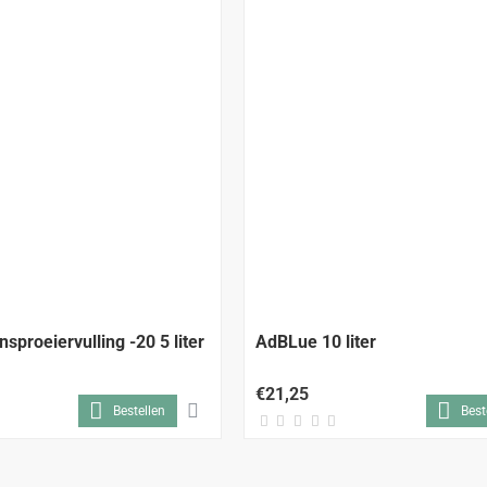
ALLEEN AFHALEN
nsproeiervulling -20 5 liter
AdBLue 10 liter
€21,25
Bestellen
Best