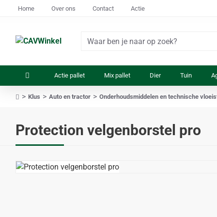
Home
Over ons
Contact
Actie
Waar
ben
je
Actie pallet
Mix pallet
Dier
Tuin
Ag
naar
op
Klus
Auto en tractor
Onderhoudsmiddelen en technische vloeis
zoek?
home
Protection velgenborstel pro