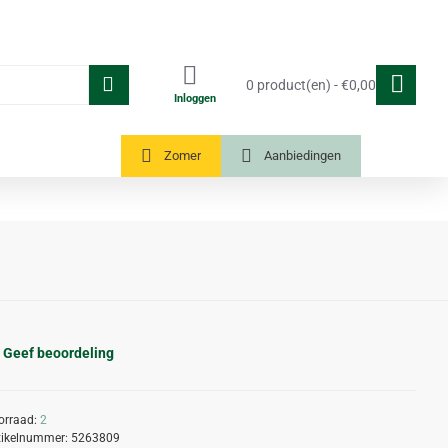
0 product(en) - €0,00
Inloggen
Tuinkassen
Zomer
Aanbiedingen
Geef beoordeling
orraad:
2
tikelnummer:
5263809