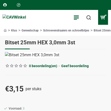
Klus
Gereedschap
Schroevendraaiers en schroefbitjes
Bitset 25mm
home
Bitset 25mm HEX 3,0mm 3st
0 beoordeling(en)
-
Geef beoordeling
€3,15
per stuks
Voorraad:
3