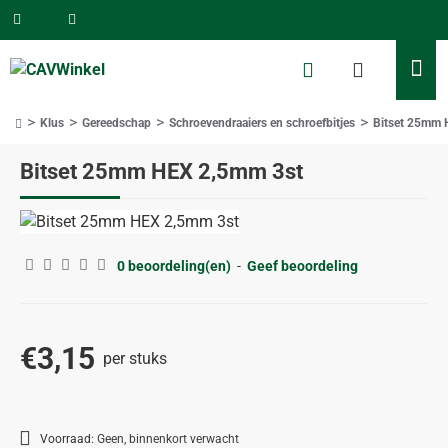
Klus
Gereedschap
Schroevendraaiers en schroefbitjes
Bitset 25mm 
home
Bitset 25mm HEX 2,5mm 3st
0 beoordeling(en)
-
Geef beoordeling
€3,15
per stuks
Voorraad:
Geen, binnenkort verwacht