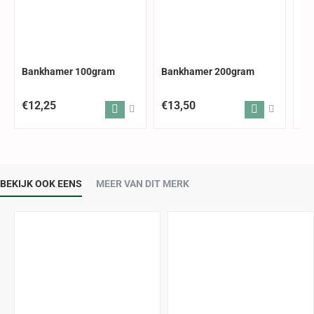
Bankhamer 100gram
Bankhamer 200gram
Ba
€12,25
€13,50
€1
BEKIJK OOK EENS
MEER VAN DIT MERK