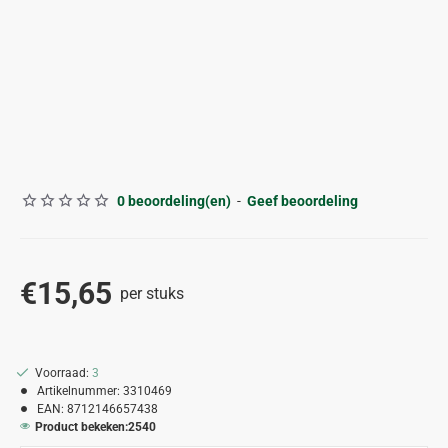
0 beoordeling(en)
-
Geef beoordeling
€15,65
per stuks
Voorraad:
3
Artikelnummer:
3310469
EAN:
8712146657438
Product bekeken:
2540