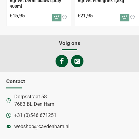
Agrivet Dermi blauw spray
Agrivet Fenegriek 1,5kg
400ml
€15,95
€21,95
Volg ons
Contact
Dorpsstraat 58
7683 BL Den Ham
+31 (0)546 671251
webshop@cavdenham.nl