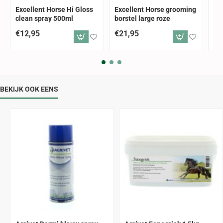
Excellent Horse Hi Gloss
Excellent Horse grooming
Ex
clean spray 500ml
borstel large roze
bor
€12,95
€21,95
€2
BEKIJK OOK EENS