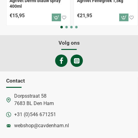
Agrivet Dermi blauw spray
Agrivet Fenegriek 1,5kg
400ml
€15,95
€21,95
Volg ons
Contact
Dorpsstraat 58
7683 BL Den Ham
+31 (0)546 671251
webshop@cavdenham.nl