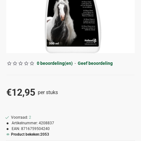
0 beoordeling(en)
-
Geef beoordeling
€12,95
per stuks
Voorraad:
2
Artikelnummer:
4208837
EAN:
8716759504240
Product bekeken:
2053