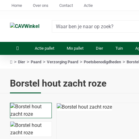
Home
Over ons
Contact
Actie
Waar
ben
je
Actie pallet
Mix pallet
Dier
Tuin
Ag
naar
op
Dier
Paard
Verzorging Paard
Poetsbenodigdheden
Borste
zoek?
home
Borstel hout zacht roze