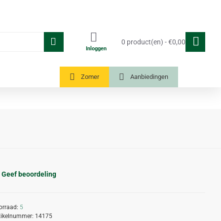
0 product(en) - €0,00
Inloggen
Tuinkassen
Zomer
Aanbiedingen
Geef beoordeling
orraad:
5
tikelnummer:
14175