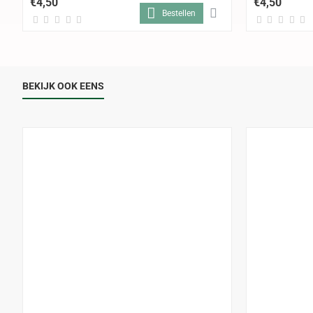
€4,50
€4,50
Bestellen
BEKIJK OOK EENS