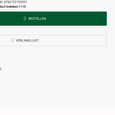
N:
8786752193901
duct bekeken:
1110
BESTELLEN
VERLANGLIJST
n.