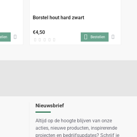
Borstel hout hard zwart
Bo
€4,50
€4
ellen
Bestellen
Nieuwsbrief
Altijd op de hoogte blijven van onze
acties, nieuwe producten, inspirerende
projecten en bedrijfsupdates? Schrijf je