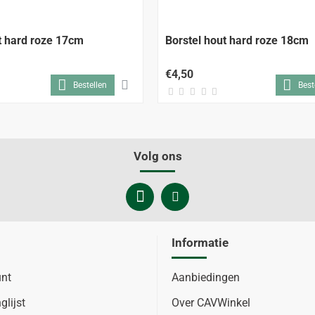
t hard roze 17cm
Borstel hout hard roze 18cm
€4,50
Bestellen
Best
Volg ons
Informatie
unt
Aanbiedingen
glijst
Over CAVWinkel