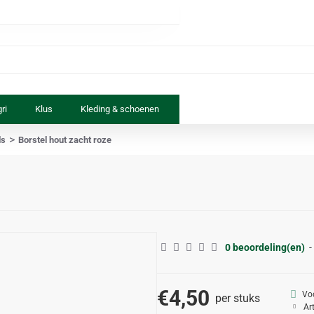
ri
Klus
Kleding & schoenen
Paard & ruiter
Speelgoed
ls
Borstel hout zacht roze
0 beoordeling(en)
-
€4,50
Vo
per stuks
Ar