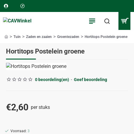
Tuin
Zaden en zaaien
Groentezaden
Hortitops Postelein groene
home
Hortitops Postelein groene
0 beoordeling(en)
-
Geef beoordeling
€2,60
per stuks
Voorraad:
3