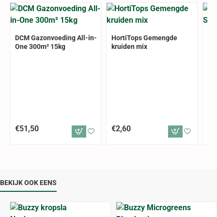
DCM Gazonvoeding All-in-
HortiTops Gemengde
Ho
One 300m² 15kg
kruiden mix
Sp
€51,50
€2,60
€2
BEKIJK OOK EENS