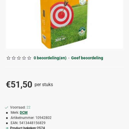
0 beoordeling(en)
-
Geef beoordeling
€51,50
per stuks
Voorraad:
22
Merk:
DCM
Artikelnummer:
10942802
EAN:
5413448156829
Product bekeken:
2574