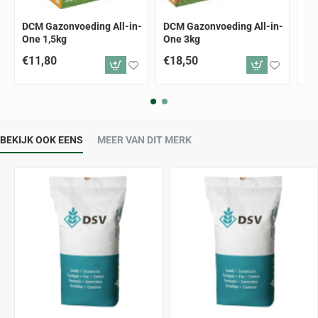
DCM Gazonvoeding All-in-
DCM Gazonvoeding All-in-
DC
One 1,5kg
One 3kg
On
€11,80
€18,50
€3
BEKIJK OOK EENS
MEER VAN DIT MERK