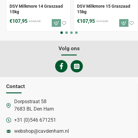
-1%
-6%
DSV Milkmore 14 Graszaad
DSV Milkmore 15 Graszaad
15kg
15kg
€107,95
€107,95
€109,45
€114,90
Volg ons
Contact
Dorpsstraat 58
7683 BL Den Ham
+31 (0)546 671251
webshop@cavdenham.nl