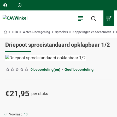
Tuin
Water & beregening
Sproeiers
Koppelingen en toebehoren
home
Driepoot sproeistandaard opklapbaar 1/2
0 beoordeling(en)
-
Geef beoordeling
€21,95
per stuks
Voorraad:
10