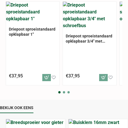
Driepoot sproeistandaard
Dr
opklapbaar 1"
op
Driepoot sproeistandaard
opklapbaar 3/4" met
schroefbus
€37,95
€37,95
€2
BEKIJK OOK EENS