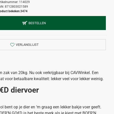
rtikelnummer:
114029
AN:
8712803021589
oduct bekeken:
3474
BESTELLEN
VERLANGLIJST
 zak van 20kg. Nu ook verkrijgbaar bij CAVWinkel. Een
t voor betaalbare kwaliteit: lekker veel voor lekker weinig.
€D diervoer
 bent op je dier en ‘m graag een lekker bakje voer geeft.
 BOER’N GO€D is het beste merk als je kiest met BOER’N