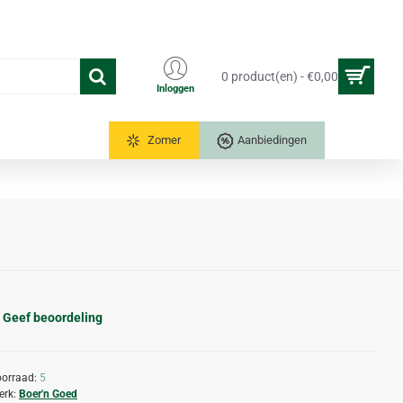
0 product(en) - €0,00
Inloggen
Tuinkassen
Zomer
Aanbiedingen
Geef beoordeling
orraad:
5
erk:
Boer'n Goed