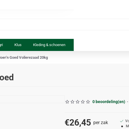
ri
Klus
Kleding & schoenen
Paard & ruiter
Speelgoed
Boer'n Goed Volierezaad 20kg
goed
0 beoordeling(en)
-
€26,45
Vo
per zak
M