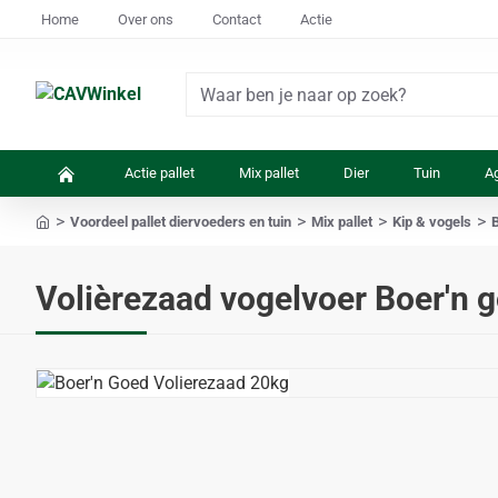
Home
Over ons
Contact
Actie
Waar
ben
je
Actie pallet
Mix pallet
Dier
Tuin
Ag
naar
op
Voordeel pallet diervoeders en tuin
Mix pallet
Kip & vogels
zoek?
home
Volièrezaad vogelvoer Boer'n 