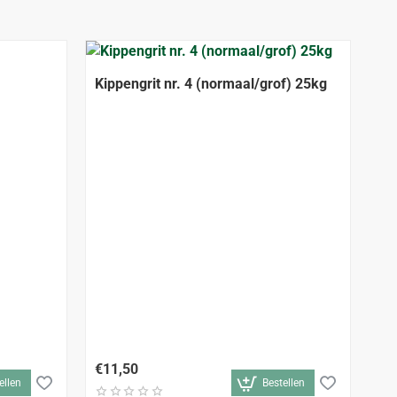
Kippengrit nr. 4 (normaal/grof) 25kg
Ta
€11,50
€9
ellen
Bestellen