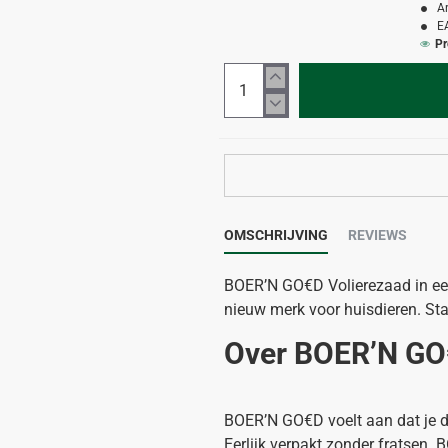
A
E
Pr
OMSCHRIJVING
REVIEWS
BOER’N GO€D Volierezaad in een
nieuw merk voor huisdieren. Staa
Over BOER’N GO
BOER’N GO€D voelt aan dat je dol
Eerlijk verpakt zonder fratsen.