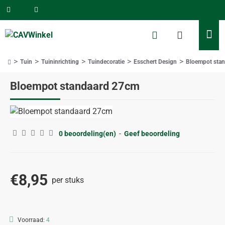
Tuin
Tuininrichting
Tuindecoratie
Esschert Design
Bloempot sta
home
Bloempot standaard 27cm
0 beoordeling(en)
-
Geef beoordeling
€8,95
per stuks
Voorraad:
4