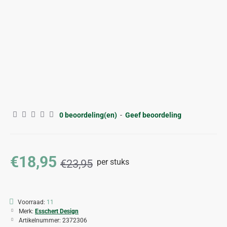
-21%
0 beoordeling(en)
-
Geef beoordeling
€18,95
per stuks
€23,95
Voorraad:
11
Merk:
Esschert Design
Artikelnummer:
2372306