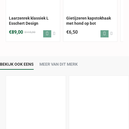
ALLEEN AFHALEN
-26%
Laarzenrek klassiek L
Gietijzeren kapstokhaak
Bo
Esschert Design
met hond op bot
€89,00
€6,50
€6
€119,90
BEKIJK OOK EENS
MEER VAN DIT MERK