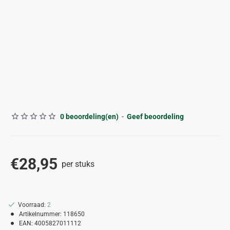
0 beoordeling(en)
-
Geef beoordeling
€28,95
per stuks
Voorraad:
2
Artikelnummer:
118650
EAN:
4005827011112