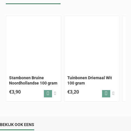
Stambonen Bruine
Tuinbonen Driemaal Wit
Ho
Noordhollandse 100 gram
100 gram
Ed
€3,90
€3,20
€3
BEKIJK OOK EENS