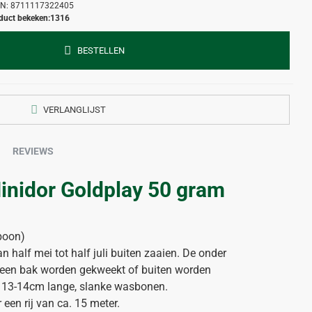
N:
8711117322405
duct bekeken:
1316
BESTELLEN
VERLANGLIJST
REVIEWS
nidor Goldplay 50 gram
boon)
n half mei tot half juli buiten zaaien. De onder
 een bak worden gekweekt of buiten worden
t 13-14cm lange, slanke wasbonen.
een rij van ca. 15 meter.