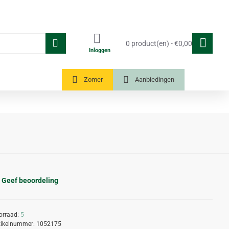
0 product(en) - €0,00
Inloggen
Tuinkassen
Zomer
Aanbiedingen
Geef beoordeling
orraad:
5
tikelnummer:
1052175