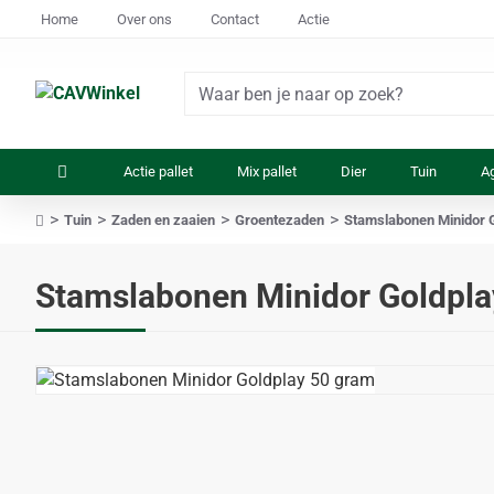
Home
Over ons
Contact
Actie
Waar
ben
je
Actie pallet
Mix pallet
Dier
Tuin
Ag
naar
op
Tuin
Zaden en zaaien
Groentezaden
Stamslabonen Minidor 
zoek?
home
Stamslabonen Minidor Goldpla