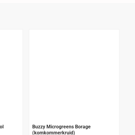
ol
Buzzy Microgreens Borage
Bu
(komkommerkruid)