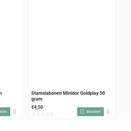
m
Stamslabonen Minidor Goldplay 50
St
gram
€4,50
€5
ellen
Bestellen