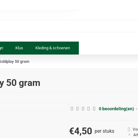
ri
Klus
Kleding & schoenen
Paard & ruiter
Speelgoed
Goldplay 50 gram
y 50 gram
0 beoordeling(en)
-
€4,50
Vo
per stuks
Ar