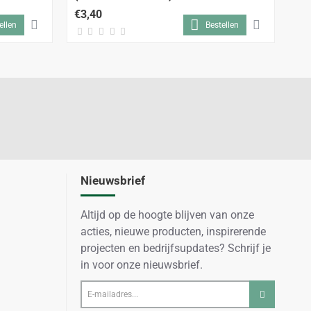
€3,40
€2
ellen
Bestellen
Nieuwsbrief
Altijd op de hoogte blijven van onze
acties, nieuwe producten, inspirerende
projecten en bedrijfsupdates? Schrijf je
in voor onze nieuwsbrief.
E-
mailadres...