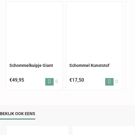
Schommelkuipje Giant
Schommel Kunststof
Sc
€49,95
€17,50
€1
BEKIJK OOK EENS