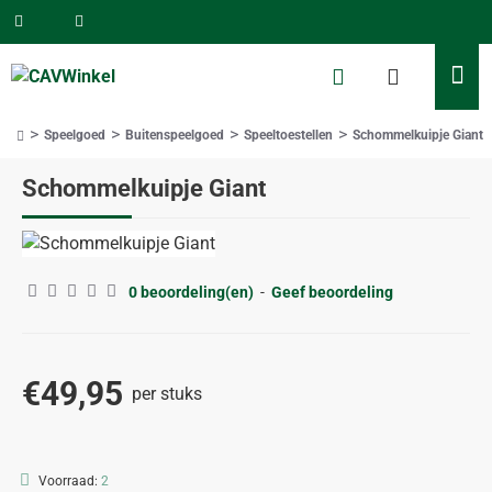
Speelgoed
Buitenspeelgoed
Speeltoestellen
Schommelkuipje Giant
home
Schommelkuipje Giant
0 beoordeling(en)
-
Geef beoordeling
€49,95
per stuks
Voorraad:
2