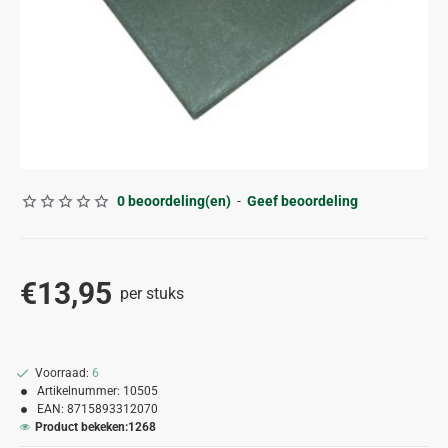
0 beoordeling(en)
-
Geef beoordeling
€13,95
per stuks
Voorraad:
6
Artikelnummer:
10505
EAN:
8715893312070
Product bekeken:
1268