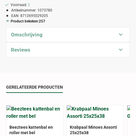
Voorraad:
2
Artikelnummer:
1073780
EAN:
8712695029205
Product bekeken:
257
Omschrijving
Reviews
GERELATEERDE PRODUCTEN
Beeztees kattenbal en
Krabpaal Minoes Assorti
Ke
roller met bel
25x25x38
Gr