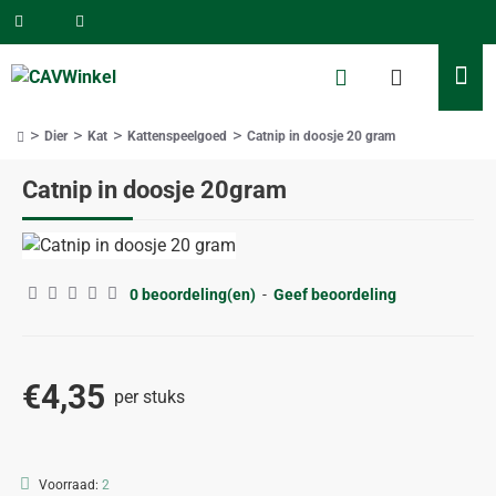
Dier
Kat
Kattenspeelgoed
Catnip in doosje 20 gram
home
Catnip in doosje 20gram
0 beoordeling(en)
-
Geef beoordeling
€4,35
per stuks
Voorraad:
2