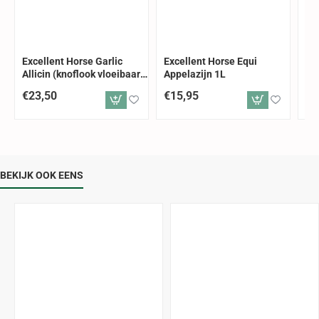
Excellent Horse Garlic
Excellent Horse Equi
Ex
Allicin (knoflook vloeibaar)
Appelazijn 1L
Ele
1 ltr
€23,50
€15,95
€1
BEKIJK OOK EENS