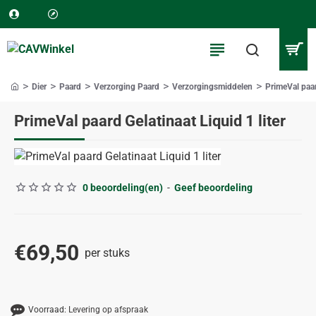
Dier
Paard
Verzorging Paard
Verzorgingsmiddelen
PrimeVal paar
home
PrimeVal paard Gelatinaat Liquid 1 liter
0 beoordeling(en)
-
Geef beoordeling
€69,50
per stuks
Voorraad:
Levering op afspraak