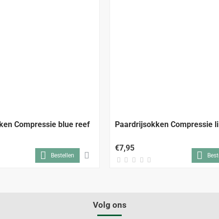
ken Compressie blue reef
Paardrijsokken Compressie li
€7,95
Bestellen
Best
Volg ons