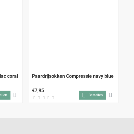
lac coral
Paardrijsokken Compressie navy blue
Pa
€7,95
€7
ellen
Bestellen