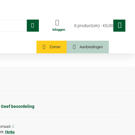
0 product(en) - €0,00
Inloggen
Tuinkassen
Zomer
Aanbiedingen
Geef beoordeling
orraad:
2
rk:
Horka