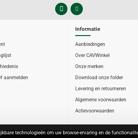
Informatie
unt
Aanbiedingen
glijst
Over CAVWinkel
hiedenis
Onze merken
ef aanmelden
Download onze folder
Levering en retourneren
Algemene voorwaarden
Actievoorwaarden
jkbare technologieën om uw browse-ervaring en de functionalitei