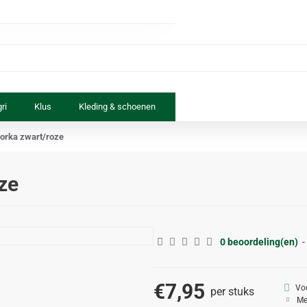
ri
Klus
Kleding & schoenen
Paard & ruiter
Speelgoed
Horka zwart/roze
ze
0 beoordeling(en)
-
€7,95
Vo
per stuks
Me