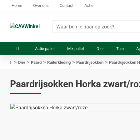
Home
Over ons
Contact
Actie
Waar
ben
je
Actie pallet
Mix pallet
Dier
Tuin
Ag
naar
op
Dier
Paard
Ruiterkleding
Paardrijsokken
Paardrijsokken 
zoek?
home
Paardrijsokken Horka zwart/ro