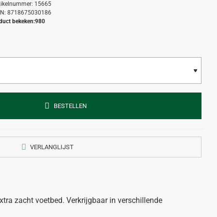
tikelnummer:
15665
N:
8718675030186
duct bekeken:
980
BESTELLEN
VERLANGLIJST
ra zacht voetbed. Verkrijgbaar in verschillende