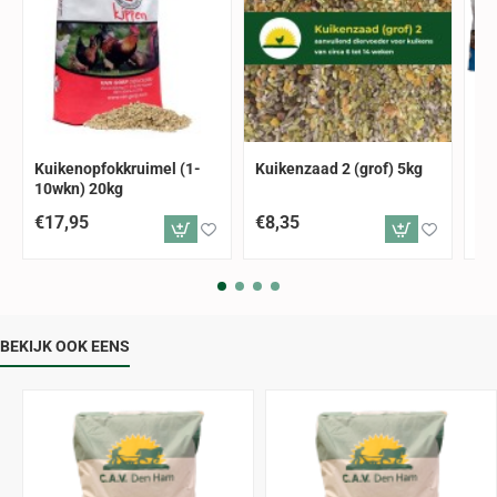
Kuikenopfokkruimel (1-
Kuikenzaad 2 (grof) 5kg
Ku
10wkn) 20kg
€17,95
€8,35
€9
BEKIJK OOK EENS