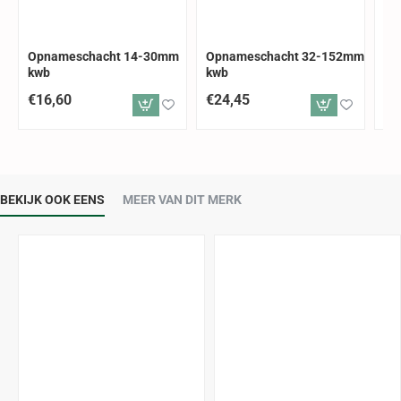
Opnameschacht 14-30mm
Opnameschacht 32-152mm
Op
kwb
kwb
30
€16,60
€24,45
€2
BEKIJK OOK EENS
MEER VAN DIT MERK