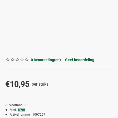
0 beoordeling(en)
-
Geef beoordeling
€10,95
per stuks
Voorraad:
1
Merk:
KWB
Artikelnummer:
1097257