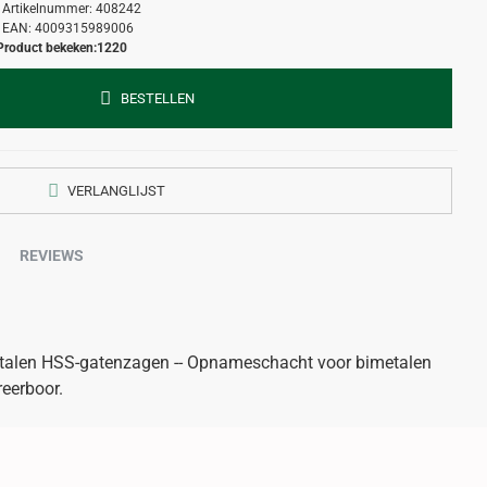
Artikelnummer:
408242
EAN:
4009315989006
Product bekeken:
1220
BESTELLEN
VERLANGLIJST
REVIEWS
alen HSS-gatenzagen -- Opnameschacht voor bimetalen
eerboor.