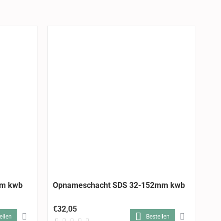
mm kwb
Opnameschacht SDS 32-152mm kwb
Op
kw
€32,05
€1
ellen
Bestellen