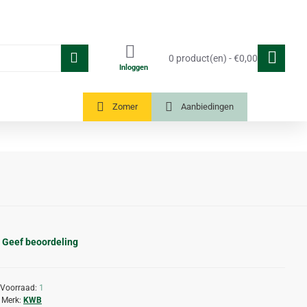
0 product(en) - €0,00
Inloggen
Tuinkassen
Zomer
Aanbiedingen
Geef beoordeling
Voorraad:
1
Merk:
KWB