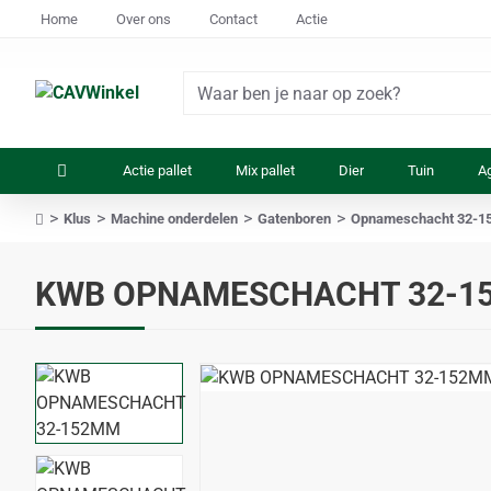
Home
Over ons
Contact
Actie
Waar
ben
je
Actie pallet
Mix pallet
Dier
Tuin
Ag
naar
op
Klus
Machine onderdelen
Gatenboren
Opnameschacht 32-
zoek?
home
KWB OPNAMESCHACHT 32-1