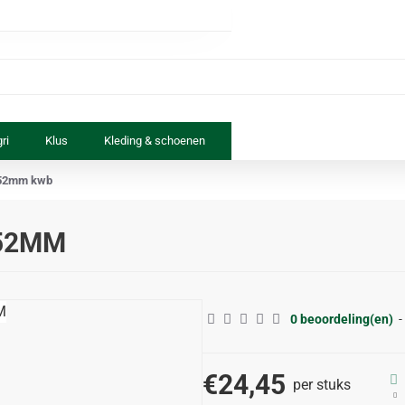
ri
Klus
Kleding & schoenen
Paard & ruiter
Speelgoed
152mm kwb
52MM
0 beoordeling(en)
-
€24,45
per stuks