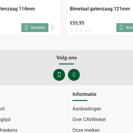
atenzaag 114mm
Bimetaal gatenzaag 121mm
€55,95
Bestellen
Best
Volg ons
Informatie
unt
Aanbiedingen
glijst
Over CAVWinkel
hiedenis
Onze merken