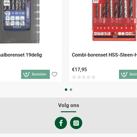
aalborenset 19delig
Combi-borenset HSS-Steen-H
€17,95
Bestellen
Best
Volg ons