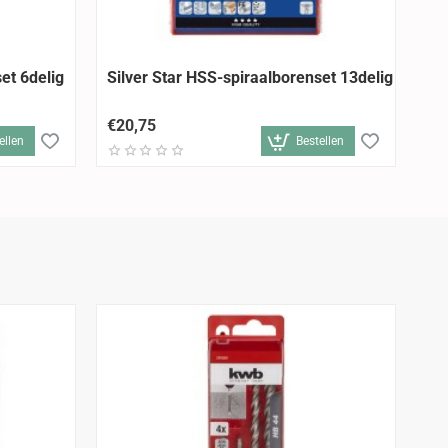
et 6delig
Silver Star HSS-spiraalborenset 13delig
Si
€20,75
€3
ellen
Bestellen