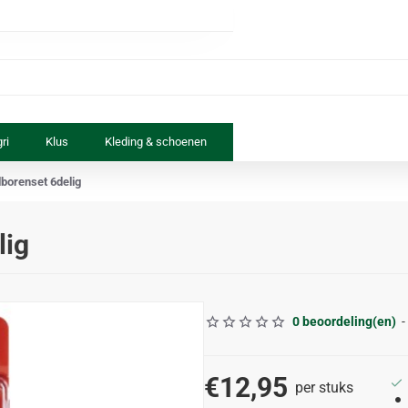
ri
Klus
Kleding & schoenen
Paard & ruiter
Speelgoed
lborenset 6delig
lig
0 beoordeling(en)
-
€12,95
per stuks