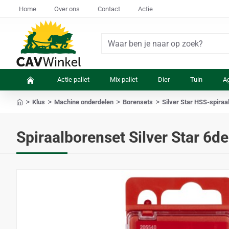
Home
Over ons
Contact
Actie
Waar
ben
je
Actie pallet
Mix pallet
Dier
Tuin
Ag
naar
op
Klus
Machine onderdelen
Borensets
Silver Star HSS-spiraa
zoek?
home
Spiraalborenset Silver Star 6de