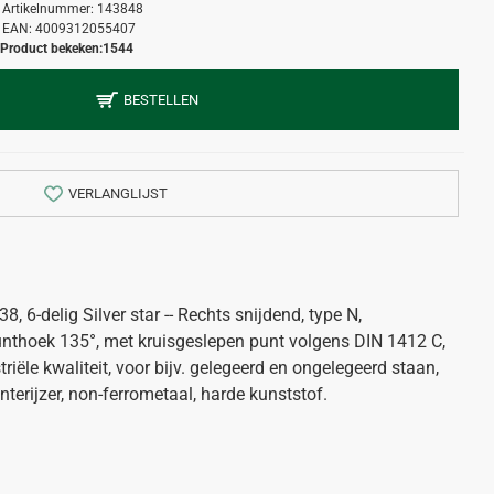
Artikelnummer:
143848
EAN:
4009312055407
Product bekeken:
1544
BESTELLEN
VERLANGLIJST
, 6-delig Silver star -- Rechts snijdend, type N,
punthoek 135°, met kruisgeslepen punt volgens DIN 1412 C,
striële kwaliteit, voor bijv. gelegeerd en ongelegeerd staan,
interijzer, non-ferrometaal, harde kunststof.