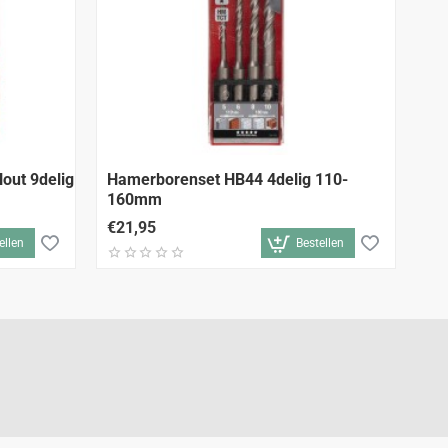
out 9delig
Hamerborenset HB44 4delig 110-
Ha
160mm
€21,95
€1
ellen
Bestellen