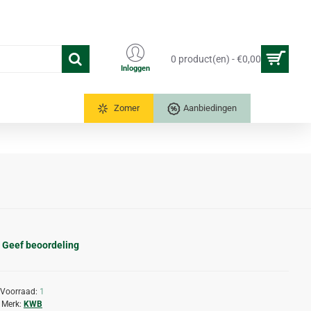
0 product(en) - €0,00
Inloggen
Tuinkassen
Zomer
Aanbiedingen
Geef beoordeling
Voorraad:
1
Merk:
KWB