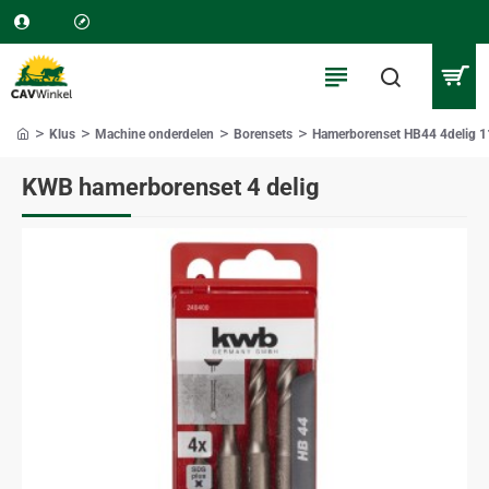
Klus
Machine onderdelen
Borensets
Hamerborenset HB44 4delig
home
KWB hamerborenset 4 delig