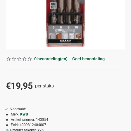
0 beoordeling(en)
-
Geef beoordeling
€19,95
per stuks
Voorraad:
1
Merk:
KWB
Artikelnummer:
143854
EAN:
4009312404007
Product bekeken:
725