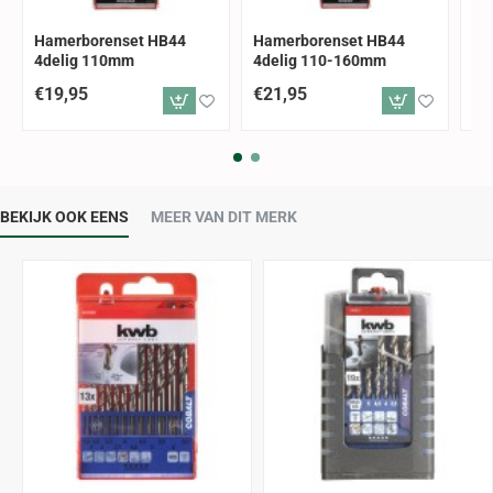
Hamerborenset HB44
Hamerborenset HB44
Ha
4delig 110mm
4delig 110-160mm
4d
€19,95
€21,95
€2
BEKIJK OOK EENS
MEER VAN DIT MERK