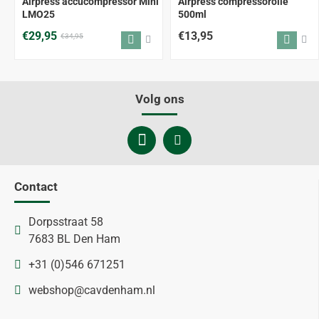
Airpress accucompressor Mini
Airpress compressorolie
LMO25
500ml
€29,95
€13,95
€34,95
Volg ons
Contact
Dorpsstraat 58
7683 BL Den Ham
+31 (0)546 671251
webshop@cavdenham.nl