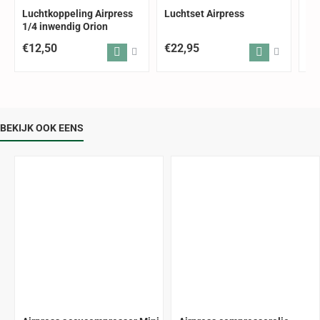
Luchtkoppeling Airpress
Luchtset Airpress
In
1/4 inwendig Orion
8m
€12,50
€22,95
€4
BEKIJK OOK EENS
-14%