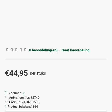
0 beoordeling(en)
-
Geef beoordeling
€44,95
per stuks
Voorraad:
2
Artikelnummer:
12740
EAN:
8712418281590
Product bekeken:
1164