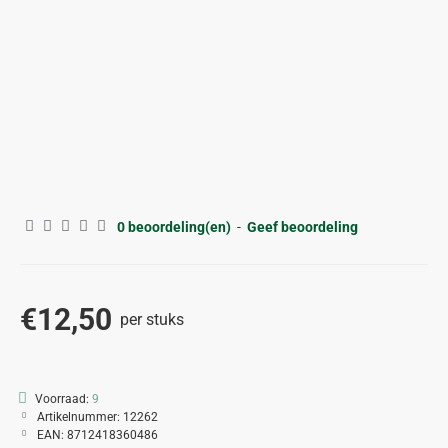
0 beoordeling(en)
-
Geef beoordeling
€12,50
per stuks
Voorraad:
9
Artikelnummer:
12262
EAN:
8712418360486