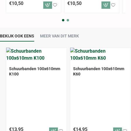
€10,50
€10,50
€1
BEKIJK OOK EENS
MEER VAN DIT MERK
Schuurbanden 100x610mm
Schuurbanden 100x610mm
K100
K60
€13,95
€14,95