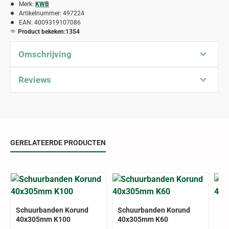
Merk:
KWB
Artikelnummer:
497224
EAN:
4009319107086
Product bekeken:
1354
Omschrijving
Reviews
GERELATEERDE PRODUCTEN
Schuurbanden Korund
Schuurbanden Korund
Sc
40x305mm K100
40x305mm K60
40