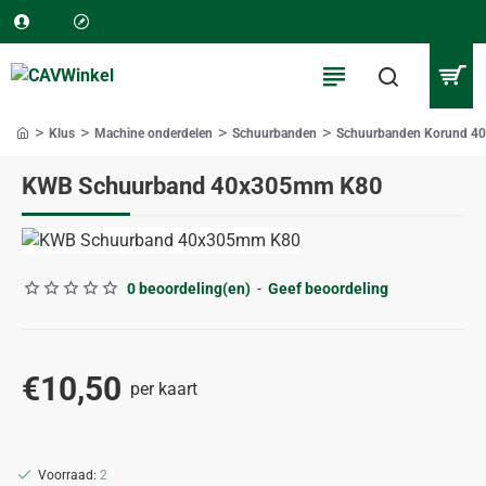
Klus
Machine onderdelen
Schuurbanden
Schuurbanden Korund 4
home
KWB Schuurband 40x305mm K80
0 beoordeling(en)
-
Geef beoordeling
€10,50
per kaart
Voorraad:
2