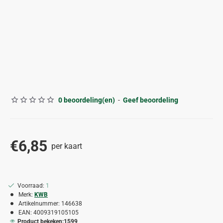
0 beoordeling(en)
-
Geef beoordeling
€6,85
per kaart
Voorraad:
1
Merk:
KWB
Artikelnummer:
146638
EAN:
4009319105105
Product bekeken:
1599