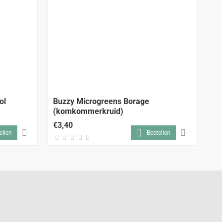
ol
Buzzy Microgreens Borage
Bu
(komkommerkruid)
€3,40
€2
ellen
Bestellen