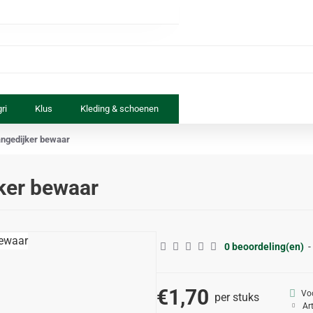
ri
Klus
Kleding & schoenen
Paard & ruiter
Speelgoed
angedijker bewaar
jker bewaar
0 beoordeling(en)
-
€1,70
Vo
per stuks
Ar