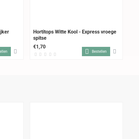
jker
Hortitops Witte Kool - Express vroege
Ho
spitse
En
€1,70
€1
ellen
Bestellen