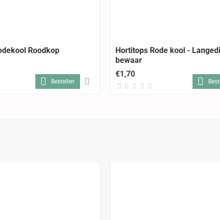
Rodekool Roodkop
Hortitops Rode kool - Langedi
bewaar
€1,70
Bestellen
Best