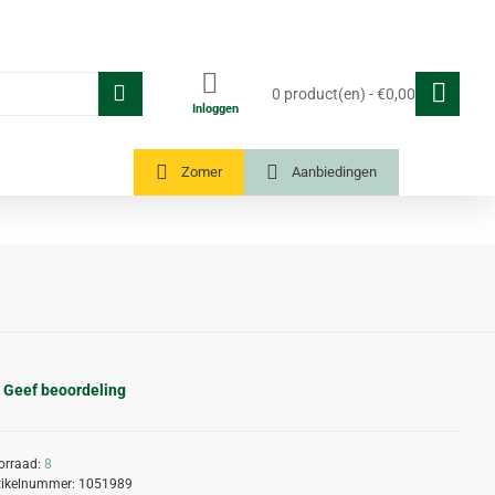
0 product(en) - €0,00
Inloggen
Tuinkassen
Zomer
Aanbiedingen
Geef beoordeling
orraad:
8
tikelnummer:
1051989