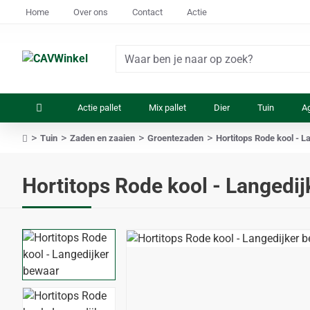
Home
Over ons
Contact
Actie
Waar
ben
je
Actie pallet
Mix pallet
Dier
Tuin
Ag
naar
op
Tuin
Zaden en zaaien
Groentezaden
Hortitops Rode kool - L
zoek?
home
Hortitops Rode kool - Langedi