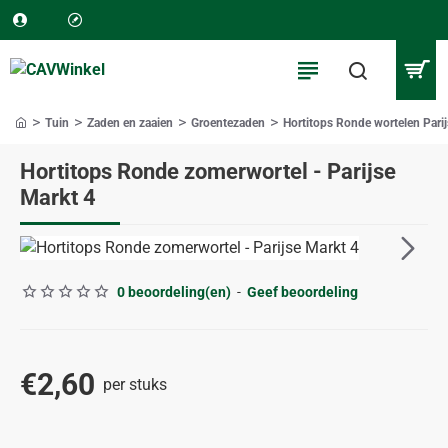
Tuin
Zaden en zaaien
Groentezaden
Hortitops Ronde wortelen Parij
home
Hortitops Ronde zomerwortel - Parijse
Markt 4
0 beoordeling(en)
-
Geef beoordeling
€2,60
per stuks