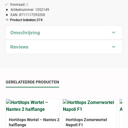
Voorraad:
2
Artikelnummer:
1052149
EAN:
8711117293200
Product bekeken:
374
Omschrijving
Reviews
GERELATEERDE PRODUCTEN
Hortitops Wortel – Nantes 2
Hortitops Zomerwortel
Ho
halflange
Napoli F1
Am