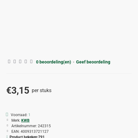
0 beoordeling(en)
-
Geef beoordeling
€3,15
per stuks
Voorraad:
1
Merk:
KWB
Artikelnummer:
242315
EAN:
4009313721127
Product bekeken:
791