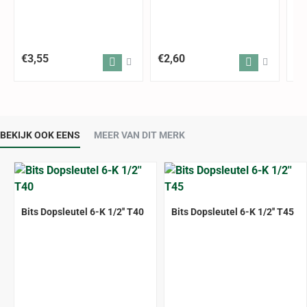
€3,55
€2,60
€3
BEKIJK OOK EENS
MEER VAN DIT MERK
Bits Dopsleutel 6-K 1/2'' T40
Bits Dopsleutel 6-K 1/2'' T45