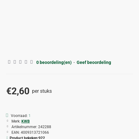
0 beoordeling(en)
-
Geef beoordeling
€2,60
per stuks
Voorraad:
1
Merk:
KWB
Artikelnummer:
242288
EAN:
4009313721066
Product bekeken:
922