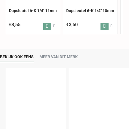
Dopsleutel 6-K 1/4" 11mm
Dopsleutel 6-K 1/4" 10mm
Do
€3,55
€3,50
€3
BEKIJK OOK EENS
MEER VAN DIT MERK