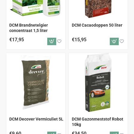
DCM Brandnetelgier
DCM Cacaodoppen 50 liter
concentraat 1,5 liter
€17,95
€15,95
DCM Decover Vermiculiet 5L
DCM Gazonmeststof Robot
10kg
€9,60
€34,50