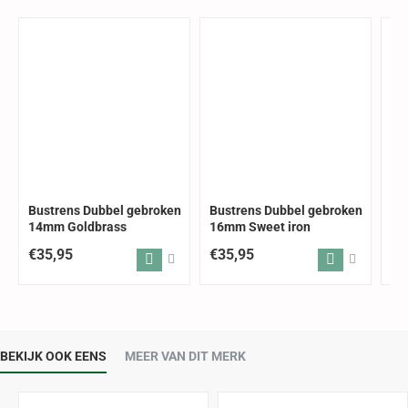
Bustrens Dubbel gebroken
Bustrens Dubbel gebroken
Bu
14mm Goldbrass
16mm Sweet iron
18
€35,95
€35,95
€2
BEKIJK OOK EENS
MEER VAN DIT MERK