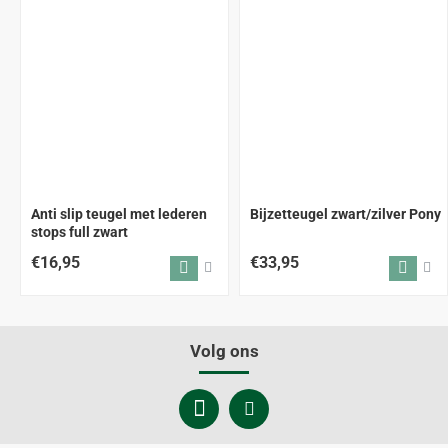
Anti slip teugel met lederen
Bijzetteugel zwart/zilver Pony
stops full zwart
€16,95
€33,95
Volg ons