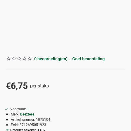
0 beoordeling(en)
-
Geef beoordeling
€6,75
per stuks
Voorraad:
1
Merk:
Beeztees
Artikelnummer:
1075104
EAN:
8712695051923
Product bekeken:
1107