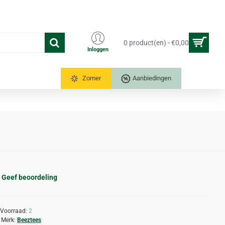
0 product(en) - €0,00
Inloggen
Tuinkassen
Zomer
Aanbiedingen
Geef beoordeling
Voorraad:
2
Merk:
Beeztees