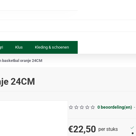
ri
Klus
Kleding & schoenen
Paard & ruiter
Speelgoed
n basketbal oranje 24CM
anje 24CM
0 beoordeling(en)
-
€22,50
per stuks