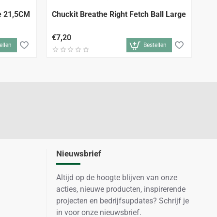
je 21,5CM
Chuckit Breathe Right Fetch Ball Large
Ch
Me
€7,20
€5
ellen
Bestellen
Nieuwsbrief
Altijd op de hoogte blijven van onze
acties, nieuwe producten, inspirerende
projecten en bedrijfsupdates? Schrijf je
in voor onze nieuwsbrief.