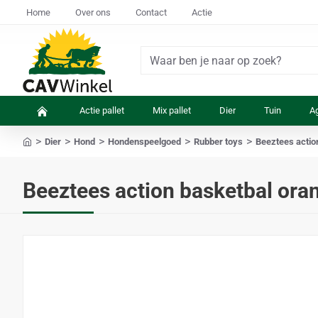
Home
Over ons
Contact
Actie
Waar
ben
je
Actie pallet
Mix pallet
Dier
Tuin
Ag
naar
op
Dier
Hond
Hondenspeelgoed
Rubber toys
Beeztees actio
zoek?
home
Beeztees action basketbal or