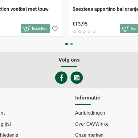
tion voetbal met touw
Beeztees apportino bal oran
€13,95
Bestellen
Best
Volg ons
Informatie
unt
Aanbiedingen
glijst
Over CAVWinkel
hiedenis
Onze merken