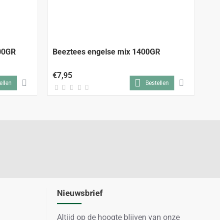
400GR
Beeztees engelse mix 1400GR
Be
€7,95
€3
ellen
Bestellen
Nieuwsbrief
Altijd op de hoogte blijven van onze