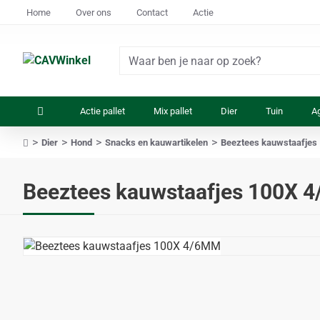
Home
Over ons
Contact
Actie
Waar
ben
je
Actie pallet
Mix pallet
Dier
Tuin
Ag
naar
op
Dier
Hond
Snacks en kauwartikelen
Beeztees kauwstaafjes
zoek?
home
Beeztees kauwstaafjes 100X 