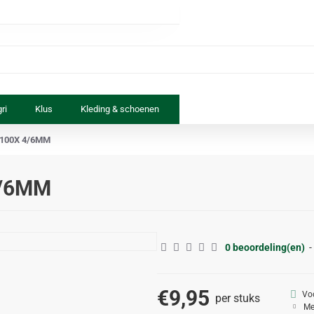
ri
Klus
Kleding & schoenen
Paard & ruiter
Speelgoed
 100X 4/6MM
4/6MM
0 beoordeling(en)
-
€9,95
Vo
per stuks
Me