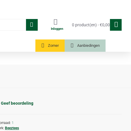
0 product(en) - €0,00
Inloggen
Tuinkassen
Zomer
Aanbiedingen
Geef beoordeling
orraad:
1
rk:
Beeztees