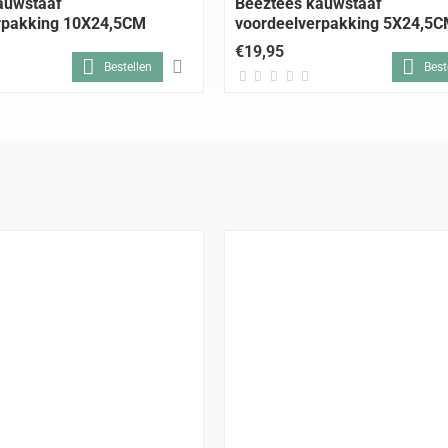
auwstaaf
Beeztees kauwstaaf
rpakking 10X24,5CM
voordeelverpakking 5X24,5
€19,95
Bestellen
Best