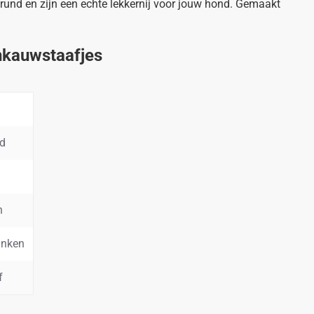
rund en zijn een echte lekkernij voor jouw hond. Gemaakt
nkauwstaafjes
d
n
inken
f