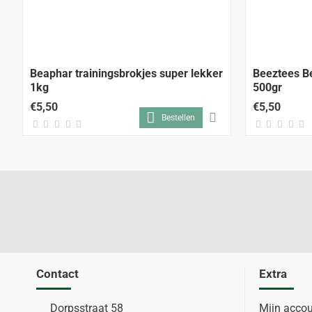
Beaphar trainingsbrokjes super lekker
Beeztees B
1kg
500gr
€5,50
€5,50
Bestellen
Contact
Extra
Dorpsstraat 58
Mijn acco