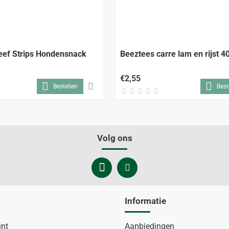
eef Strips Hondensnack
Beeztees carre lam en rijst 
€2,55
Bestellen
Best
Volg ons
Informatie
unt
Aanbiedingen