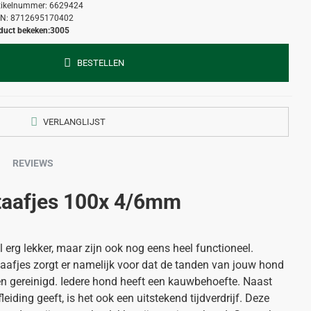
tikelnummer:
6629424
N:
8712695170402
duct bekeken:
3005
BESTELLEN
VERLANGLIJST
REVIEWS
taafjes 100x 4/6mm
 erg lekker, maar zijn ook nog eens heel functioneel.
fjes zorgt er namelijk voor dat de tanden van jouw hond
en gereinigd. Iedere hond heeft een kauwbehoefte. Naast
eiding geeft, is het ook een uitstekend tijdverdrijf. Deze