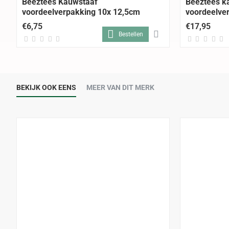
Beeztees Kauwstaaf
Beeztees k
voordeelverpakking 10x 12,5cm
voordeelve
€6,75
€17,95
Bestellen
BEKIJK OOK EENS
MEER VAN DIT MERK