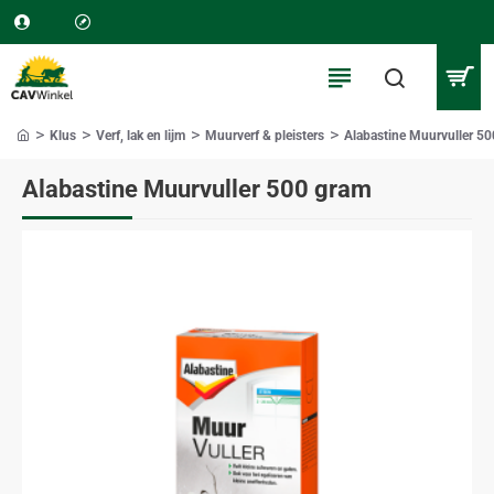
Klus
Verf, lak en lijm
Muurverf & pleisters
Alabastine Muurvuller 5
home
Alabastine Muurvuller 500 gram