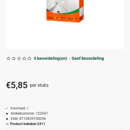
0 beoordeling(en)
-
Geef beoordeling
€5,85
per stuks
Voorraad:
2
Artikelnummer:
122047
EAN:
8710839100056
Product bekeken:
2411