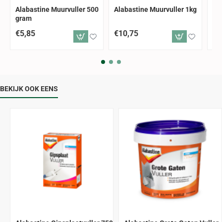
Alabastine Muurvuller 500
Alabastine Muurvuller 1kg
Al
gram
22
€5,85
€10,75
€1
BEKIJK OOK EENS