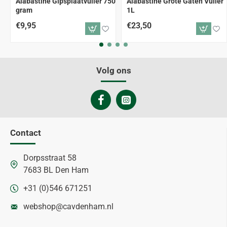
Alabastine Gipsplaatvuller 750
Alabastine Grote Gaten Vuller
gram
1L
€9,95
€23,50
Volg ons
Contact
Dorpsstraat 58
7683 BL Den Ham
+31 (0)546 671251
webshop@cavdenham.nl