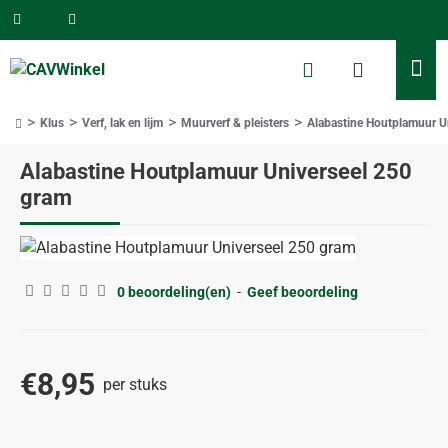
Klus
Verf, lak en lijm
Muurverf & pleisters
Alabastine Houtplamuur U
home
Alabastine Houtplamuur Universeel 250
gram
0 beoordeling(en)
-
Geef beoordeling
€8,95
per stuks