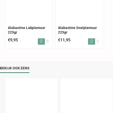
Alabastine Lakplamuur
Alabastine Snelplamuur
Al
225gr
225gr
Un
€9,95
€11,95
€8
BEKIJK OOK EENS