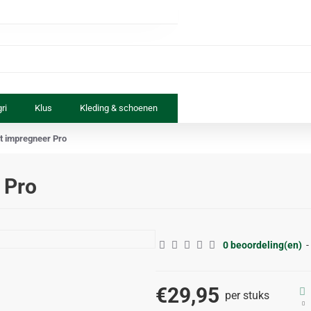
ri
Klus
Kleding & schoenen
Paard & ruiter
Speelgoed
t impregneer Pro
 Pro
0 beoordeling(en)
-
€29,95
per stuks