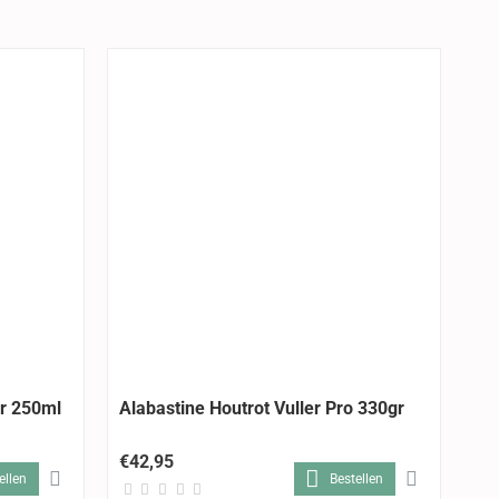
r 250ml
Alabastine Houtrot Vuller Pro 330gr
Al
€42,95
€7
ellen
Bestellen