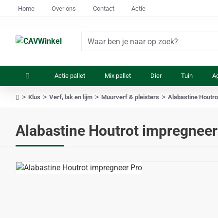
Home
Over ons
Contact
Actie
Waar
ben
je
Actie pallet
Mix pallet
Dier
Tuin
Ag
naar
op
Klus
Verf, lak en lijm
Muurverf & pleisters
Alabastine Houtro
zoek?
home
Alabastine Houtrot impregneer