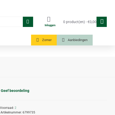
0 product(en) - €0,00
Inloggen
Tuinkassen
Zomer
Aanbiedingen
Geef beoordeling
Voorraad:
2
Artikelnummer:
6799735