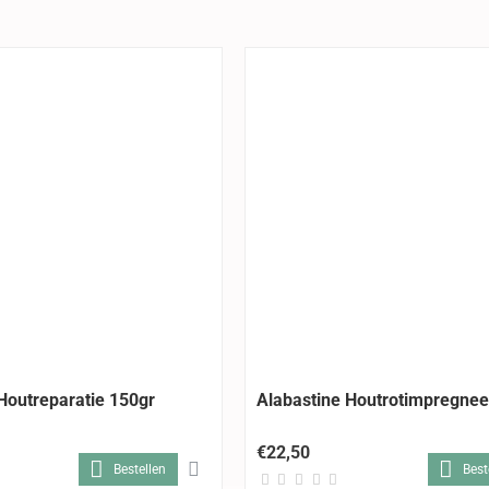
Houtreparatie 150gr
Alabastine Houtrotimpregnee
€22,50
Bestellen
Best