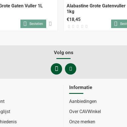
Grote Gaten Vuller 1L
Alabastine Grote Gatenvuller
1kg
€18,45
Bestellen
Best
Volg ons
Informatie
unt
Aanbiedingen
glijst
Over CAVWinkel
hiedenis
Onze merken