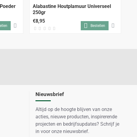
 Poeder
Alabastine Houtplamuur Universeel
Al
250gr
€8,95
€1
ellen
Bestellen
Nieuwsbrief
Altijd op de hoogte blijven van onze
acties, nieuwe producten, inspirerende
projecten en bedrijfsupdates? Schrijf je
in voor onze nieuwsbrief.