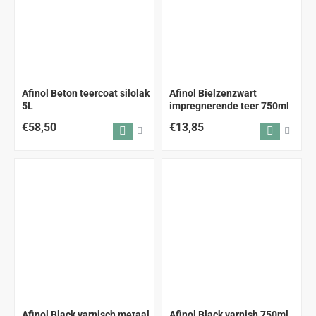
Afinol Beton teercoat silolak
Afinol Bielzenzwart
5L
impregnerende teer 750ml
€58,50
€13,85
Afinol Black varnisch metaal
Afinol Black varnish 750ml