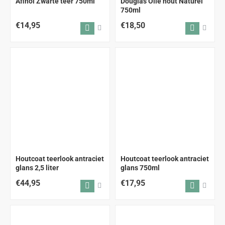
Afinol Zwarte teer 750ml
Douglas Olie hout Naturel
750ml
€14,95
€18,50
Houtcoat teerlook antraciet
Houtcoat teerlook antraciet
glans 2,5 liter
glans 750ml
€44,95
€17,95