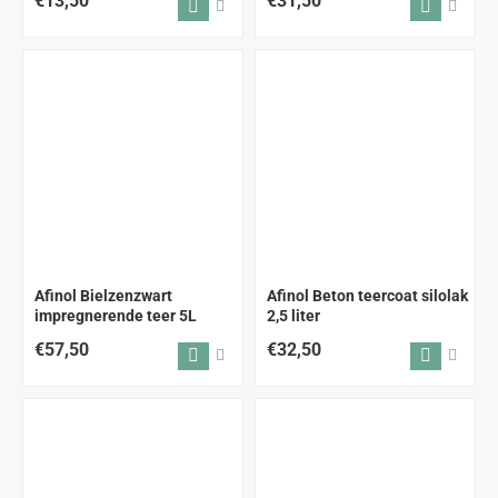
€13,50
€31,50
Afinol Bielzenzwart
Afinol Beton teercoat silolak
impregnerende teer 5L
2,5 liter
€57,50
€32,50