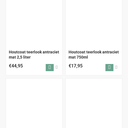
Houtcoat teerlook antraciet
Houtcoat teerlook antraciet
mat 2,5 liter
mat 750ml
€44,95
€17,95