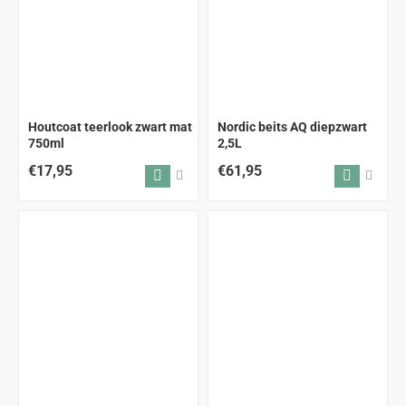
Houtcoat teerlook zwart mat
Nordic beits AQ diepzwart
750ml
2,5L
€17,95
€61,95