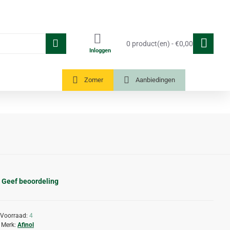
0 product(en) - €0,00
Inloggen
Tuinkassen
Zomer
Aanbiedingen
Geef beoordeling
Voorraad:
4
Merk:
Afinol