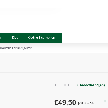
ri
Klus
Kleding & schoenen
Paard & ruiter
Speelgoed
Houtolie Lariks 2,5 liter
0 beoordeling(en)
-
€49,50
per stuks