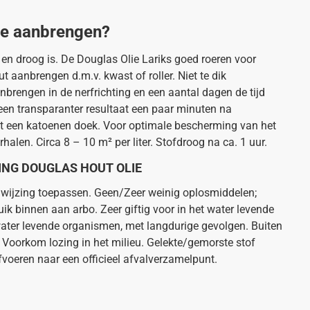
ie aanbrengen?
en droog is. De Douglas Olie Lariks goed roeren voor
 aanbrengen d.m.v. kwast of roller. Niet te dik
brengen in de nerfrichting en een aantal dagen de tijd
een transparanter resultaat een paar minuten na
t een katoenen doek. Voor optimale bescherming van het
halen. Circa 8 – 10 m² per liter. Stofdroog na ca. 1 uur.
NG DOUGLAS HOUT OLIE
nwijzing toepassen. Geen/Zeer weinig oplosmiddelen;
ik binnen aan arbo. Zeer giftig voor in het water levende
water levende organismen, met langdurige gevolgen. Buiten
 Voorkom lozing in het milieu. Gelekte/gemorste stof
voeren naar een officieel afvalverzamelpunt.