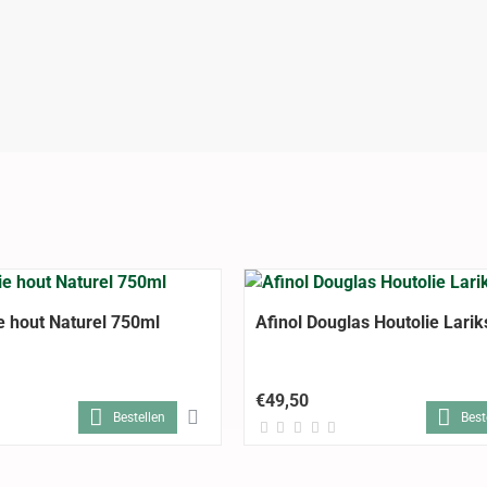
e hout Naturel 750ml
Afinol Douglas Houtolie Lariks
€49,50
Bestellen
Best