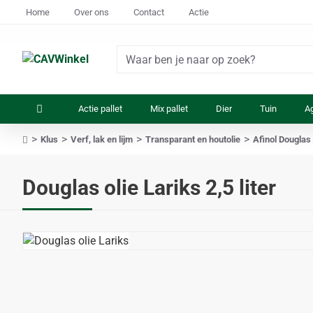
Home
Over ons
Contact
Actie
Waar
ben
je
Actie pallet
Mix pallet
Dier
Tuin
Ag
naar
op
Klus
Verf, lak en lijm
Transparant en houtolie
Afinol Douglas 
zoek?
home
Douglas olie Lariks 2,5 liter